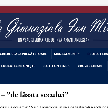
CRIERE CLASA PREGĂTITOARE
MANAGEMENT
PROIECT ER
EDUCAȚIA NE UNEȘTE
LECTII ON LINE
#ROVACCINARE
 ”de lăsata secului”
ursul a două zile: 16 și 17 noiembrie, în sala de festivități a școli