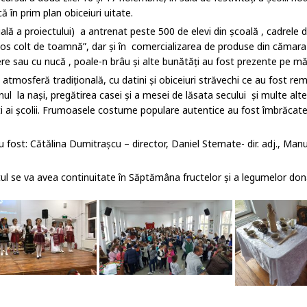
că în prim plan obiceiuri uitate.
ă a proiectului) a antrenat peste 500 de elevi din școală , cadrele did
mos colt de toamnă”, dar și în comercializarea de produse din cămar
mere sau cu nucă , poale-n brâu și alte bunătăți au fost prezente pe m
n atmosferă tradițională, cu datini și obiceiuri străvechi ce au fost rem
nul la nași, pregătirea casei și a mesei de lăsata secului și multe alte
ti ai școlii. Frumoasele costume populare autentice au fost îmbrăcate 
i au fost: Cătălina Dumitrașcu – director, Daniel Stemate- dir. adj., M
tul se va avea continuitate în Săptămâna fructelor și a legumelor don