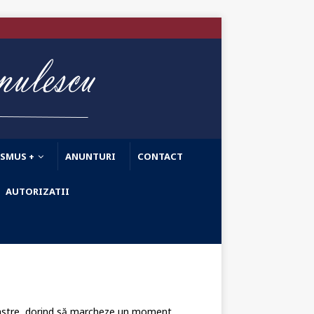
ASMUS +
ANUNTURI
CONTACT
AUTORIZATII
i noastre, dorind să marcheze un moment