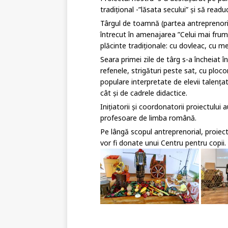
tradițional -”lăsata secului” și să readu
Târgul de toamnă (partea antreprenorial
întrecut în amenajarea ”Celui mai fru
plăcinte tradiționale: cu dovleac, cu 
Seara primei zile de târg s-a încheiat î
refenele, strigături peste sat, cu ploco
populare interpretate de elevii talența
cât și de cadrele didactice.
Inițiatorii și coordonatorii proiectulu
profesoare de limba română.
Pe lângă scopul antreprenorial, proiec
vor fi donate unui Centru pentru copii.