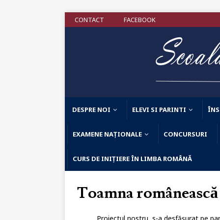
CONTACT
FACEBOOK
DESPRE NOI
ELEVI SI PARINTI
ÎNS
EXAMENE NAȚIONALE
CONCURSURI
CURS DE INIȚIERE ÎN LIMBA ROMÂNĂ
Toamna românească –
Proiectul nostru s-a desfășurat pe parc