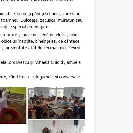
actice și mulți părinți și bunici, care s-au
a toamnei. Dulceață, zacuscă, murături sau
ăsuțele special amenajate.
emorate și puse în scenă de elevii școlii:
 obiceiuri însoțite, bineînțeles, de cântece
și prezentate atât de cei mai mici elevi și
anuela Iordănescu și Mihaela Ghiold , ambele
ate, când fructele, legumele și conservele